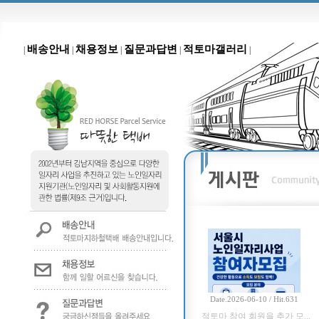
배송안내
채용정보
질문과답변
적토마갤러리
|
|
|
|
|
Date.2026-06-10 / Hit.631
적토마 참여 회원을 추가 모...