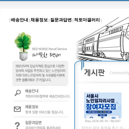
배송안내
채용정보
질문과답변
적토마갤러리
|
|
|
|
|
Date.2026-06-10 / Hit.647
적토마 참여 회원을 추가 모...