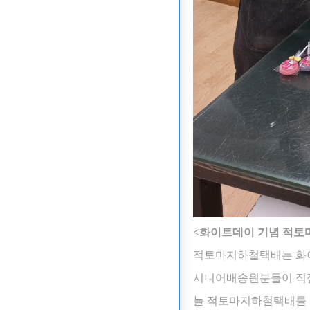
<화이트데이 기념 적토
적토마지하철택배는 화
시니어배송원분들이 직
늘 적토마지하철택배를 