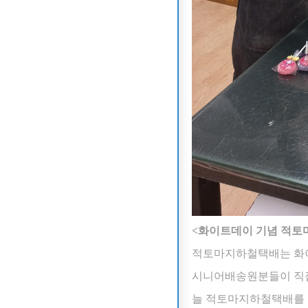
<화이트데이 기념 적토
적토마지하철택배는 화
시니어배송원분들이 직
늘 적토마지하철택배를 