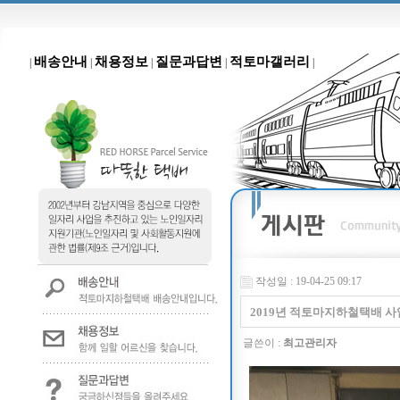
배송안내
채용정보
질문과답변
적토마갤러리
|
|
|
|
|
작성일 : 19-04-25 09:17
2019년 적토마지하철택배 사
글쓴이 :
최고관리자