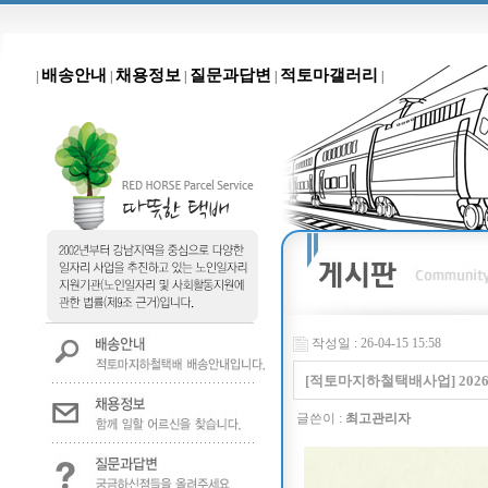
배송안내
채용정보
질문과답변
적토마갤러리
|
|
|
|
|
작성일 : 26-04-15 15:58
[적토마지하철택배사업] 202
글쓴이 :
최고관리자