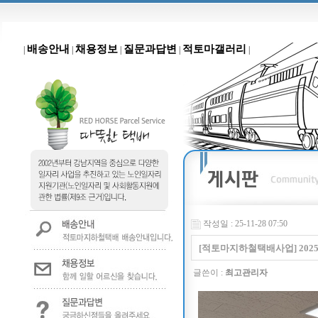
배송안내
채용정보
질문과답변
적토마갤러리
|
|
|
|
|
작성일 : 25-11-28 07:50
[적토마지하철택배사업] 202
글쓴이 :
최고관리자