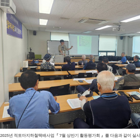
2025년 적토마지하철택배사업『 7월 상반기 활동평가회 』를 다음과 같이 실