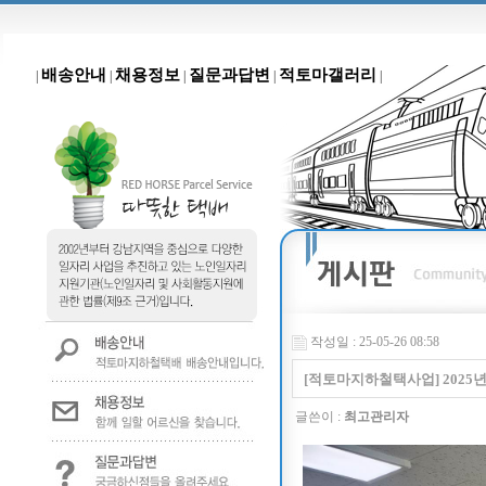
배송안내
채용정보
질문과답변
적토마갤러리
|
|
|
|
|
작성일 : 25-05-26 08:58
[적토마지하철택사업] 2025
글쓴이 :
최고관리자