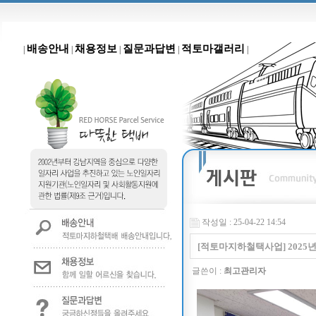
배송안내
채용정보
질문과답변
적토마갤러리
|
|
|
|
|
작성일 : 25-04-22 14:54
[적토마지하철택사업] 2025
글쓴이 :
최고관리자