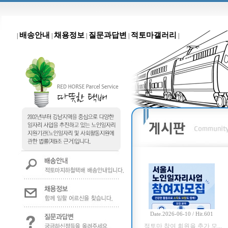
배송안내
채용정보
질문과답변
적토마갤러리
|
|
|
|
|
Date.2026-06-10 / Hit.601
적토마 참여 회원을 추가 모...