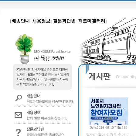
배송안내
채용정보
질문과답변
적토마갤러리
|
|
|
|
|
Date.2026-06-10 / Hit.589
적토마 참여 회원을 추가 모...