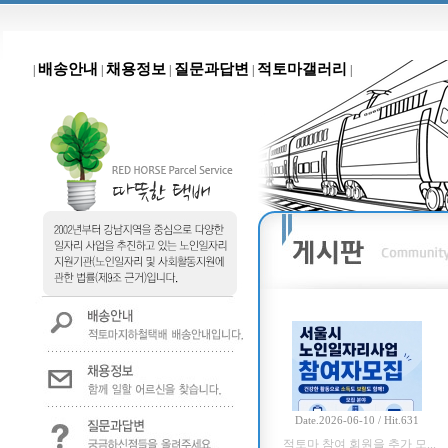
배송안내
채용정보
질문과답변
적토마갤러리
|
|
|
|
|
Date.2026-06-10 / Hit.631
적토마 참여 회원을 추가 모...